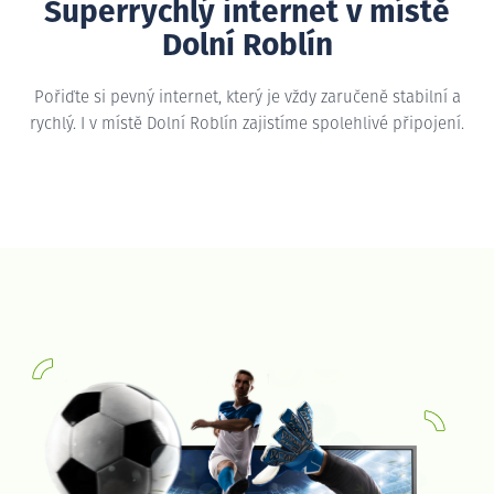
Superrychlý internet v místě
Dolní Roblín
Pořiďte si pevný internet, který je vždy zaručeně stabilní a
rychlý. I v místě Dolní Roblín zajistíme spolehlivé připojení.