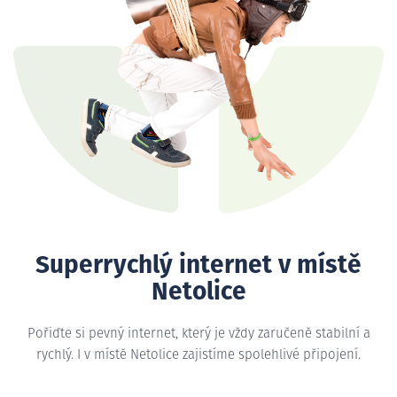
Superrychlý internet v místě
Netolice
Pořiďte si pevný internet, který je vždy zaručeně stabilní a
rychlý. I v místě Netolice zajistíme spolehlivé připojení.