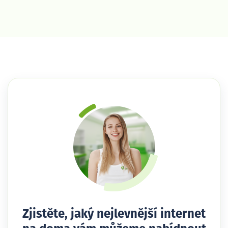
Zjistěte, jaký nejlevnější internet