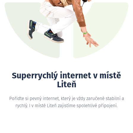
Superrychlý internet v místě
Liteň
Pořiďte si pevný internet, který je vždy zaručeně stabilní a
rychlý. I v místě Liteň zajistíme spolehlivé připojení.