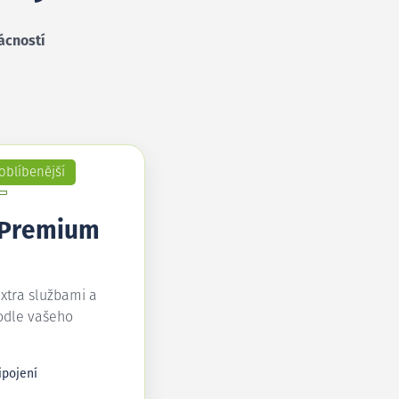
ácností
oblíbenější
 Premium
extra službami a
odle vašeho
ipojení