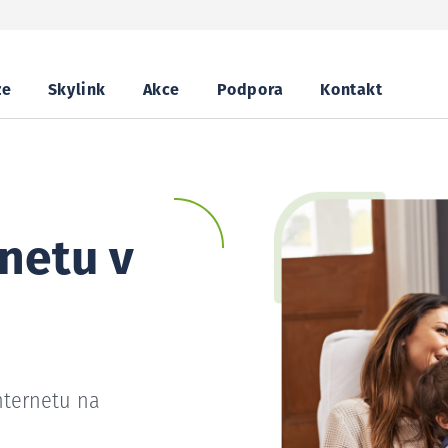
ze
Skylink
Akce
Podpora
Kontakt
netu v
nternetu na