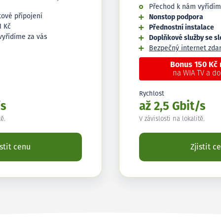
Přechod k nám vyřídím
tové připojení
Nonstop podpora
1 Kč
Přednostní instalace
vyřídíme za vás
Doplňkové služby se s
Bezpečný internet zd
Bonus 150 Kč
na WIA TV a d
Rychlost
/s
až 2,5 Gbit/s
tě.
V závislosti na lokalitě.
istit cenu
Zjistit c