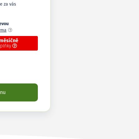
e za vás
levou
arma
 měsíčně
oplňky
enu