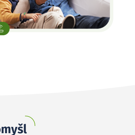
omyšl