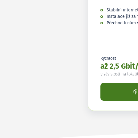
Stabilní interne
Instalace již za 
Přechod k nám 
Rychlost
až 2,5 Gbit
V závislosti na lokali
Zj