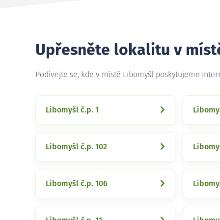
Upřesněte lokalitu v mís
Podívejte se, kde v místě Libomyšl poskytujeme inte
Libomyšl č.p. 1
Libomyš
Libomyšl č.p. 102
Libomyš
Libomyšl č.p. 106
Libomyš