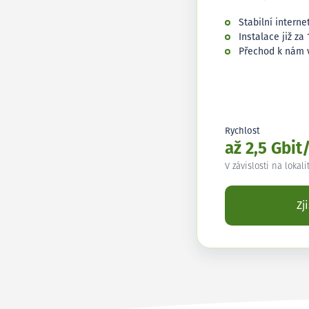
Stabilní interne
Instalace již za 
Přechod k nám 
Rychlost
až 2,5 Gbit
V závislosti na lokali
Zj