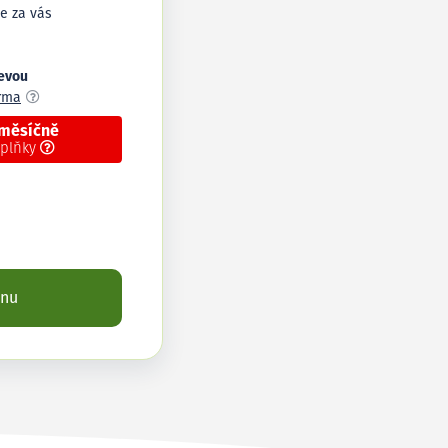
e za vás
levou
arma
 měsíčně
oplňky
enu