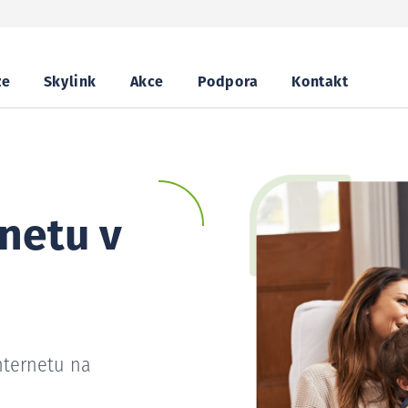
ze
Skylink
Akce
Podpora
Kontakt
netu v
nternetu na