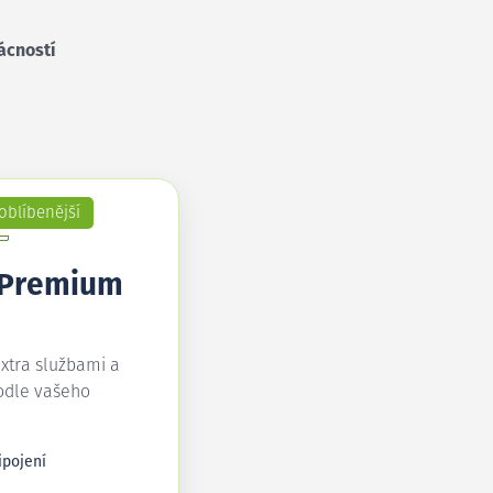
ácností
oblíbenější
 Premium
extra službami a
odle vašeho
ipojení