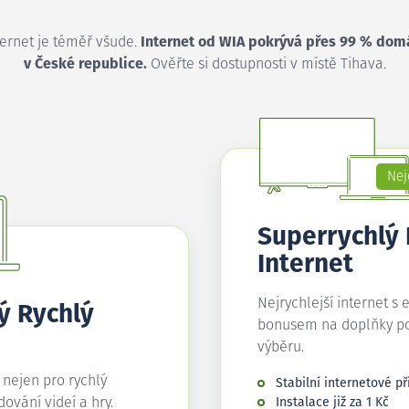
ternet je téměř všude.
Internet od WIA pokrývá přes 99 % dom
v České republice.
Ověřte si dostupnosti v místě Tihava.
Nej
Superrychlý
Internet
Nejrychlejší internet s 
ý Rychlý
bonusem na doplňky p
výběru.
í nejen pro rychlý
Stabilní internetové př
edování videí a hry.
Instalace již za 1 Kč