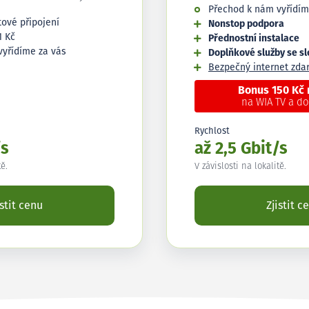
Přechod k nám vyřídím
tové připojení
Nonstop podpora
1 Kč
Přednostní instalace
vyřídíme za vás
Doplňkové služby se s
Bezpečný internet zd
Bonus 150 Kč
na WIA TV a d
Rychlost
/s
až 2,5 Gbit/s
tě.
V závislosti na lokalitě.
istit cenu
Zjistit c