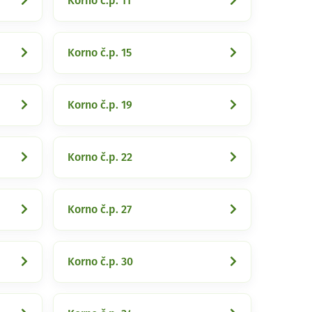
Korno č.p. 11
Korno č.p. 15
Korno č.p. 19
Korno č.p. 22
Korno č.p. 27
Korno č.p. 30