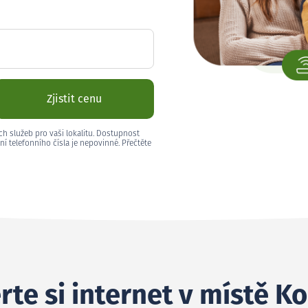
Zjistit cenu
ch služeb pro vaši lokalitu. Dostupnost
ní telefonního čísla je nepovinné. Přečtěte
rte si internet v místě K