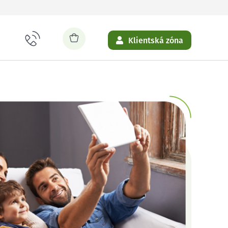
Klientská zóna