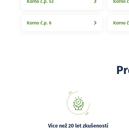
Korno č.p. 53
Korno č
Korno č.p. 6
Korno č
Pr
Více než 20 let zkušeností