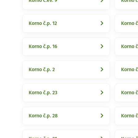
Korno č.ev. 9
Korno č
Korno č.p. 12
Korno č
Korno č.p. 16
Korno č
Korno č.p. 2
Korno č
Korno č.p. 23
Korno č
Korno č.p. 28
Korno č