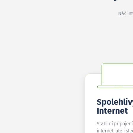
Náš in
Spolehliv
Internet
Stabilní připojen
internet, ale i sl