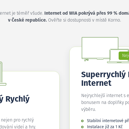
ternet je téměř všude.
Internet od WIA pokrývá přes 99 % dom
v České republice.
Ověřte si dostupnosti v místě Korno.
Nej
Superrychlý
Internet
Nejrychlejší internet s 
ý Rychlý
bonusem na doplňky p
výběru.
í nejen pro rychlý
Stabilní internetové př
edování videí a hry.
Instalace již za 1 Kč