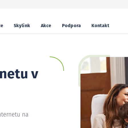
ze
Skylink
Akce
Podpora
Kontakt
netu v
nternetu na