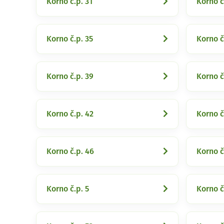
Korno č.p. 31
Korno č
Korno č.p. 35
Korno č
Korno č.p. 39
Korno č
Korno č.p. 42
Korno č
Korno č.p. 46
Korno č
Korno č.p. 5
Korno č