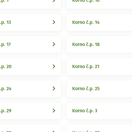
.p. 1
Korno č.p. 10
.p. 13
Korno č.p. 14
.p. 17
Korno č.p. 18
.p. 20
Korno č.p. 21
.p. 24
Korno č.p. 25
.p. 29
Korno č.p. 3