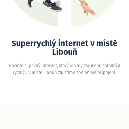
Superrychlý internet v místě
Libouň
Pořiďte si pevný internet, který je vždy zaručeně stabilní a
rychlý. I v místě Libouň zajistíme spolehlivé připojení.