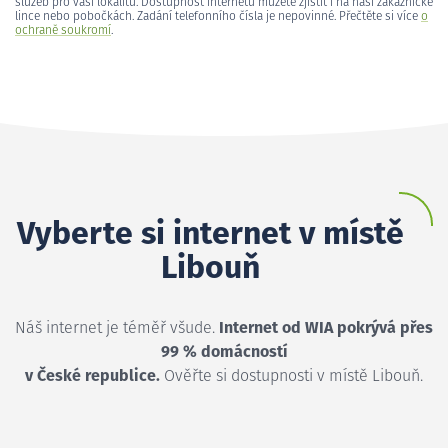
služeb pro vaši lokalitu. Dostupnost internetu můžete zjistit i na naší zákaznické
lince nebo pobočkách. Zadání telefonního čísla je nepovinné. Přečtěte si více
o
ochraně soukromí
.
Vyberte si internet v místě
Libouň
Náš internet je téměř všude.
Internet od WIA pokrývá přes
99 % domácností
v České republice.
Ověřte si dostupnosti v místě Libouň.