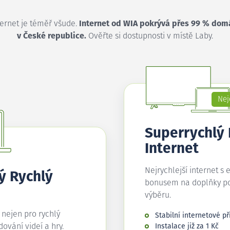
ternet je téměř všude.
Internet od WIA pokrývá přes 99 % dom
v České republice.
Ověřte si dostupnosti v místě Laby.
Nej
Superrychlý
Internet
Nejrychlejší internet s 
ý Rychlý
bonusem na doplňky p
výběru.
í nejen pro rychlý
Stabilní internetové př
edování videí a hry.
Instalace již za 1 Kč