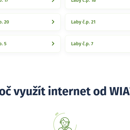
p. 17
Laby č.p. 18
p. 20
Laby č.p. 21
p. 5
Laby č.p. 7
oč využít internet od WIA