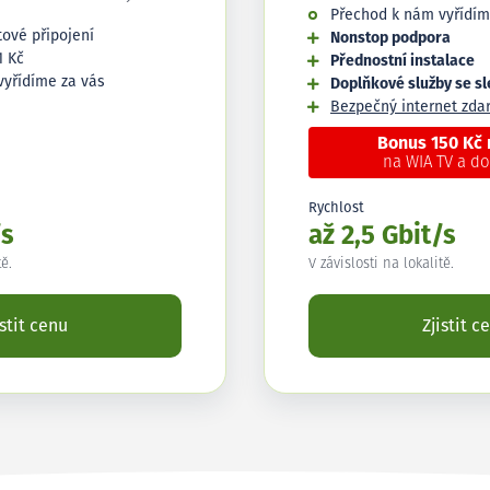
Přechod k nám vyřídím
tové připojení
Nonstop podpora
1 Kč
Přednostní instalace
vyřídíme za vás
Doplňkové služby se s
Bezpečný internet zd
Bonus 150 Kč
na WIA TV a d
Rychlost
/s
až 2,5 Gbit/s
tě.
V závislosti na lokalitě.
istit cenu
Zjistit c