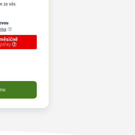
e za vás
levou
arma
 měsíčně
oplňky
enu