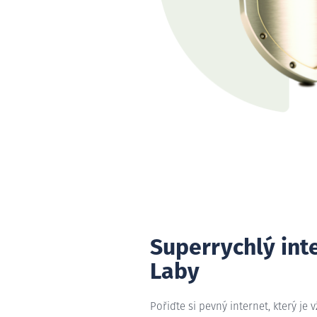
Superrychlý int
Laby
Pořiďte si pevný internet, který je 