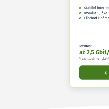
Stabilní interne
Instalace již za 
Přechod k nám 
Rychlost
až 2,5 Gbit
V závislosti na lokali
Zj