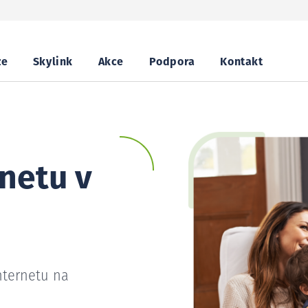
ze
Skylink
Akce
Podpora
Kontakt
netu v
nternetu na