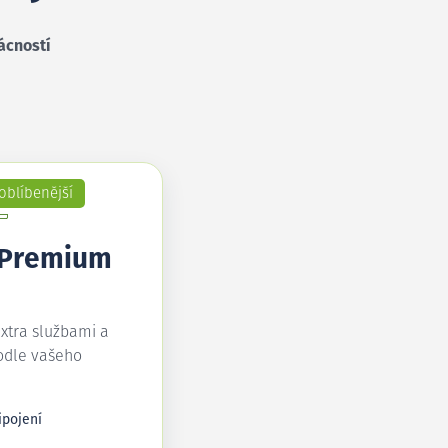
ácností
oblíbenější
 Premium
extra službami a
odle vašeho
ipojení