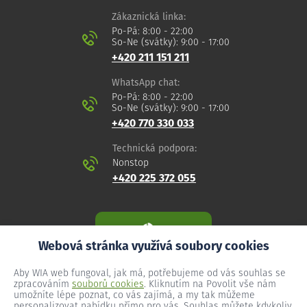
Zákaznická linka:
Po-Pá: 8:00 - 22:00
So-Ne (svátky): 9:00 - 17:00
+420 211 151 211
WhatsApp chat:
Po-Pá: 8:00 - 22:00
So-Ne (svátky): 9:00 - 17:00
+420 770 330 033
Technická podpora:
Nonstop
+420 225 372 055
Webová stránka využívá soubory cookies
Aby WIA web fungoval, jak má, potřebujeme od vás souhlas se
zpracováním
souborů cookies
. Kliknutím na Povolit vše nám
umožníte lépe poznat, co vás zajímá, a my tak můžeme
personalizovat nabídku přímo pro vás. Souhlas můžete kdykoliv