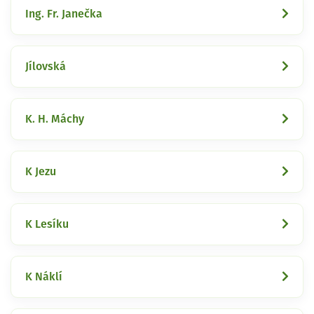
Ing. Fr. Janečka
Jílovská
K. H. Máchy
K Jezu
K Lesíku
K Náklí