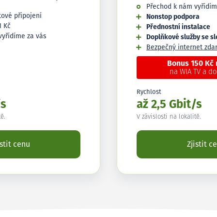
Přechod k nám vyřídím
tové připojení
Nonstop podpora
1 Kč
Přednostní instalace
vyřídíme za vás
Doplňkové služby se s
Bezpečný internet zd
Bonus 150 Kč
na WIA TV a d
Rychlost
/s
až 2,5 Gbit/s
tě.
V závislosti na lokalitě.
istit cenu
Zjistit c