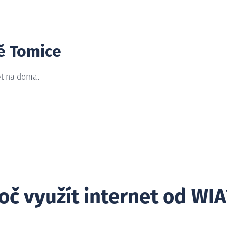
tě Tomice
et na doma.
oč využít internet od WIA