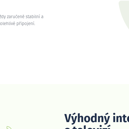
vždy zaručeně stabilní a
polehlivé připojení.
Výhodný int