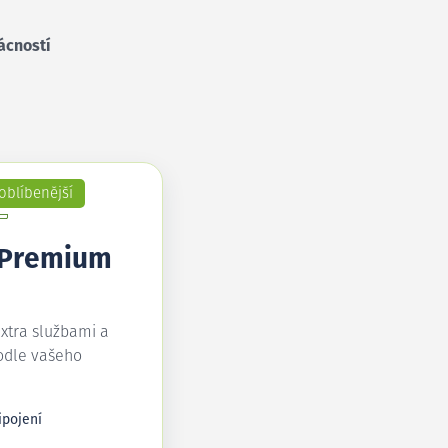
ácností
oblíbenější
 Premium
extra službami a
odle vašeho
ipojení