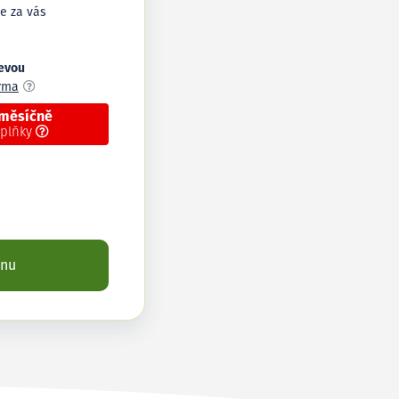
e za vás
levou
arma
 měsíčně
oplňky
enu