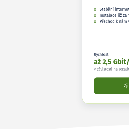
Stabilní interne
Instalace již za 
Přechod k nám 
Rychlost
až 2,5 Gbit
V závislosti na lokali
Zj