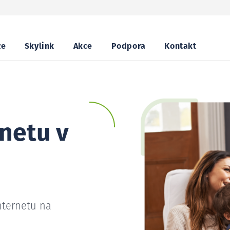
ze
Skylink
Akce
Podpora
Kontakt
netu v
nternetu na