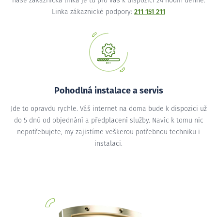
naše zákaznická linka je tu pro vás k dispozici 24 hodin denně.
Linka zákaznické podpory:
211 151 211
Pohodlná instalace a servis
Jde to opravdu rychle. Váš internet na doma bude k dispozici už
do 5 dnů od objednání a předplacení služby. Navíc k tomu nic
nepotřebujete, my zajistíme veškerou potřebnou techniku i
instalaci.