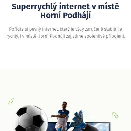
Superrychlý internet v místě
Horní Podhájí
Pořiďte si pevný internet, který je vždy zaručeně stabilní a
rychlý. I v místě Horní Podhájí zajistíme spolehlivé připojení.