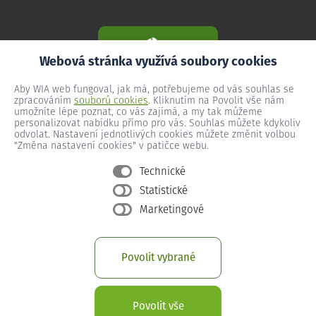
Webová stránka využívá soubory cookies
Aby WIA web fungoval, jak má, potřebujeme od vás souhlas se
zpracováním
souborů cookies
. Kliknutím na Povolit vše nám
umožníte lépe poznat, co vás zajímá, a my tak můžeme
personalizovat nabídku přímo pro vás. Souhlas můžete kdykoliv
odvolat. Nastavení jednotlivých cookies můžete změnit volbou
"Změna nastavení cookies" v patičce webu.
Technické
Statistické
Všeobecné podmínky
Marketingové
Ochrana osobních údajů
Změna nastavení cookies
Povolit vybrané
Provozní podmínky předplacený internet
Provozní podmínky WIA Optika
Povolit vše