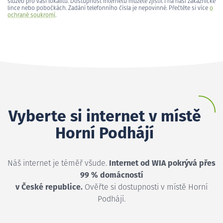
služeb pro vaši lokalitu. Dostupnost internetu můžete zjistit i na naší zákaznické
lince nebo pobočkách. Zadání telefonního čísla je nepovinné. Přečtěte si více
o
ochraně soukromí
.
Vyberte si internet v místě
Horní Podhájí
Náš internet je téměř všude.
Internet od WIA pokrývá přes
99 % domácností
v České republice.
Ověřte si dostupnosti v místě Horní
Podhájí.