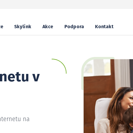
ze
Skylink
Akce
Podpora
Kontakt
netu v
nternetu na