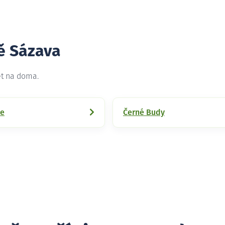
tě Sázava
et na doma.
ce
Černé Budy