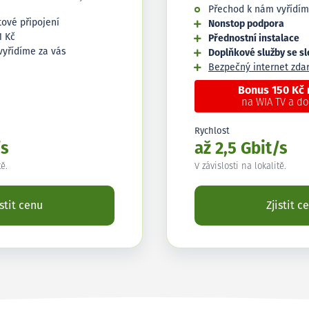
Přechod k nám vyřídím
tové připojení
Nonstop podpora
1 Kč
Přednostní instalace
vyřídíme za vás
Doplňkové služby se s
Bezpečný internet zd
Bonus 150 Kč
na WIA TV a d
Rychlost
/s
až 2,5 Gbit/s
tě.
V závislosti na lokalitě.
istit cenu
Zjistit c