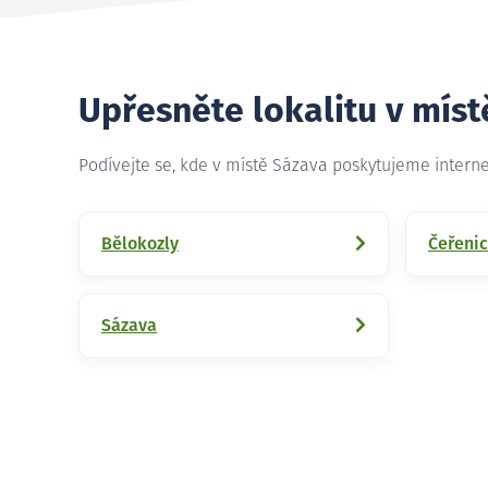
Upřesněte lokalitu v mís
Podívejte se, kde v místě Sázava poskytujeme intern
Bělokozly
Čeřeni
Sázava