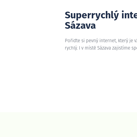
Superrychlý int
Sázava
Pořiďte si pevný internet, který je 
rychlý. I v místě Sázava zajistíme sp