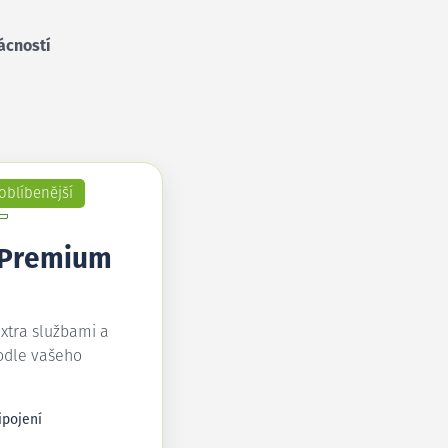
ácností
oblíbenější
 Premium
extra službami a
odle vašeho
ipojení