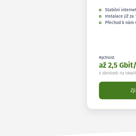
Stabilní interne
Instalace již za 
Přechod k nám 
Rychlost
až 2,5 Gbit
V závislosti na lokali
Zj