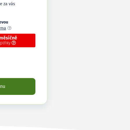
e za vás
levou
arma
 měsíčně
oplňky
enu