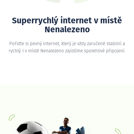
Superrychlý internet v místě
Nenalezeno
Pořiďte si pevný internet, který je vždy zaručeně stabilní a
rychlý. I v místě Nenalezeno zajistíme spolehlivé připojení.