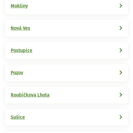
Mokliny
Nová Ves
Postupice
Pozov
Roubíčkova Lhota
Sušice