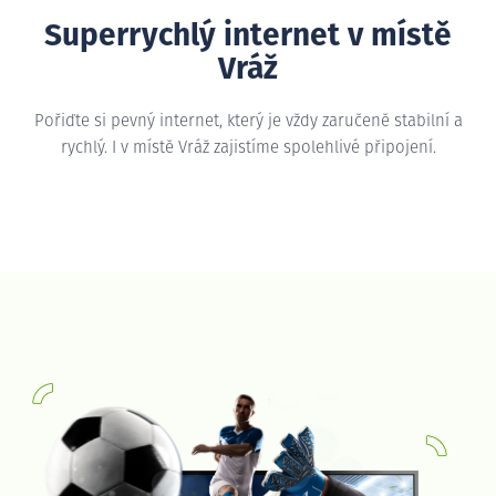
Superrychlý internet v místě
Vráž
Pořiďte si pevný internet, který je vždy zaručeně stabilní a
rychlý. I v místě Vráž zajistíme spolehlivé připojení.