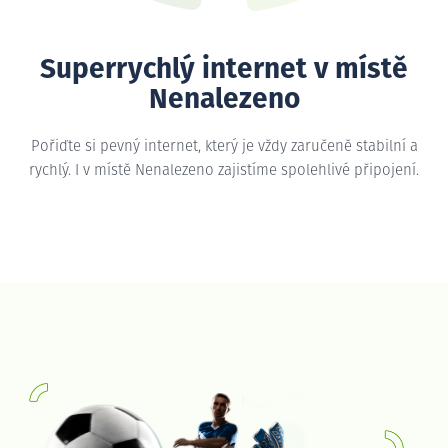
Superrychlý internet v místě
Nenalezeno
Pořiďte si pevný internet, který je vždy zaručeně stabilní a
rychlý. I v místě Nenalezeno zajistíme spolehlivé připojení.