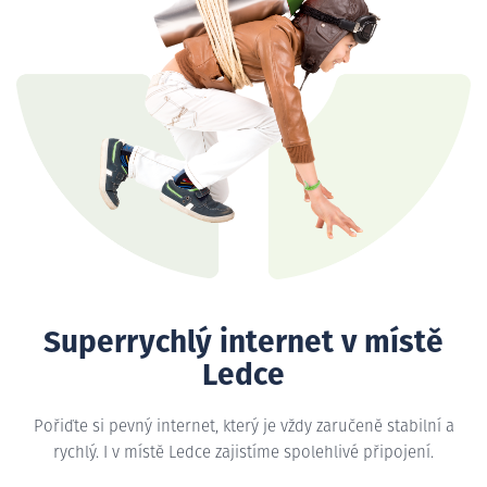
Superrychlý internet v místě
Ledce
Pořiďte si pevný internet, který je vždy zaručeně stabilní a
rychlý. I v místě Ledce zajistíme spolehlivé připojení.