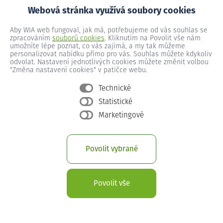
Webová stránka využívá soubory cookies
Aby WIA web fungoval, jak má, potřebujeme od vás souhlas se
zpracováním
souborů cookies
. Kliknutím na Povolit vše nám
umožníte lépe poznat, co vás zajímá, a my tak můžeme
personalizovat nabídku přímo pro vás. Souhlas můžete kdykoliv
odvolat. Nastavení jednotlivých cookies můžete změnit volbou
Časté dotazy
"Změna nastavení cookies" v patičce webu.
Technické
Při nejasnostech se můžete zastavit na naši pobočku v Praze
Statistické
či Chebu nebo nám zavolat
+420 211 151 211
.
Marketingové
Povolit vybrané
Jak funguje služba WIA Internet?
Povolit vše
Jakou rychlost mají jednotlivé internetové
tarify od WIA?