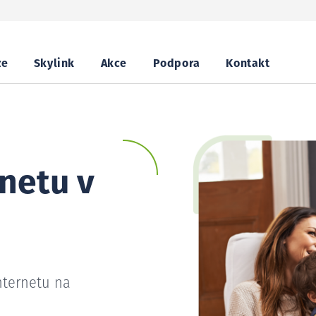
ze
Skylink
Akce
Podpora
Kontakt
netu v
nternetu na