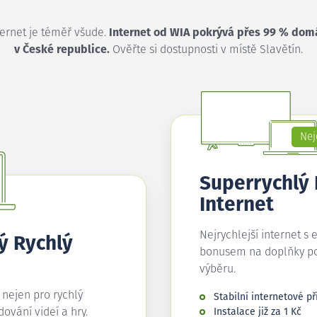
ternet je téměř všude.
Internet od WIA pokrývá přes 99 % dom
v České republice.
Ověřte si dostupnosti v místě Slavětín.
Nej
Superrychlý
Internet
Nejrychlejší internet s 
ý Rychlý
bonusem na doplňky p
výběru.
í nejen pro rychlý
Stabilní internetové př
edování videí a hry.
Instalace již za 1 Kč