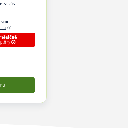
e za vás
levou
arma
 měsíčně
oplňky
enu