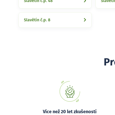
Slavětín č.p. 48
Slavětín
Slavětín č.p. 8
Pr
Více než 20 let zkušeností