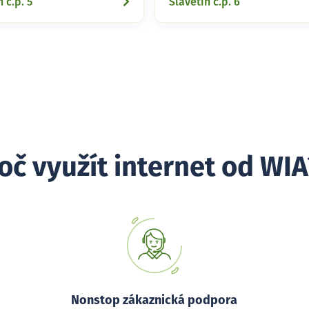
 č.p. 5
Slavětín č.p. 6
oč využít internet od WIA
Nonstop zákaznická podpora