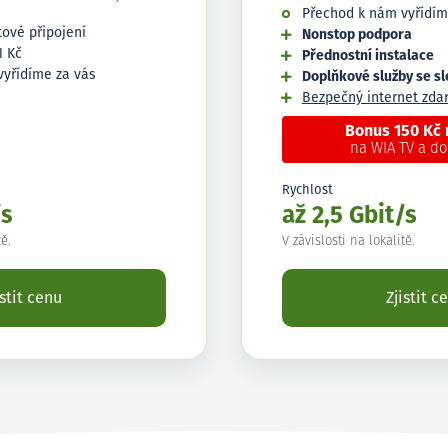
Přechod k nám vyřídím
tové připojení
Nonstop podpora
1 Kč
Přednostní instalace
vyřídíme za vás
Doplňkové služby se s
Bezpečný internet zd
Bonus 150 Kč
na WIA TV a d
Rychlost
/s
až 2,5 Gbit/s
tě.
V závislosti na lokalitě.
istit cenu
Zjistit c