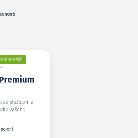
ácností
oblíbenější
 Premium
extra službami a
odle vašeho
ipojení