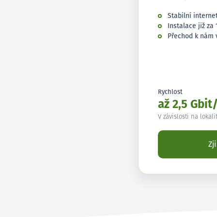
Stabilní interne
Instalace již za 
Přechod k nám 
Rychlost
až 2,5 Gbit
V závislosti na lokali
Zj