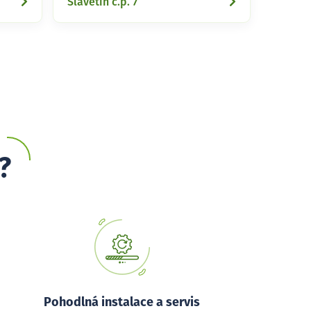
Slavětín č.p. 7
?
Pohodlná instalace a servis