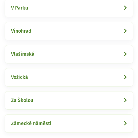
V Parku
Vinohrad
Vlašimská
Vožická
Za Školou
Zámecké náměstí