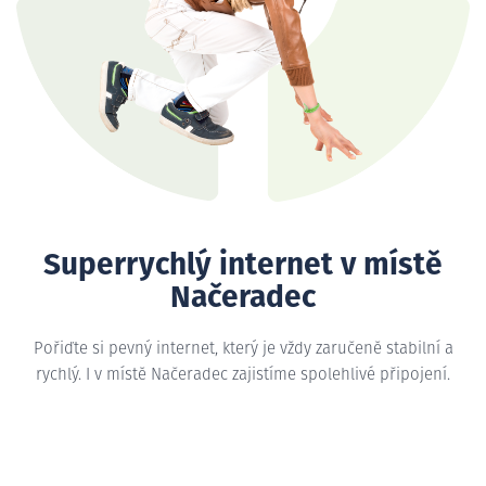
Superrychlý internet v místě
Načeradec
Pořiďte si pevný internet, který je vždy zaručeně stabilní a
rychlý. I v místě Načeradec zajistíme spolehlivé připojení.