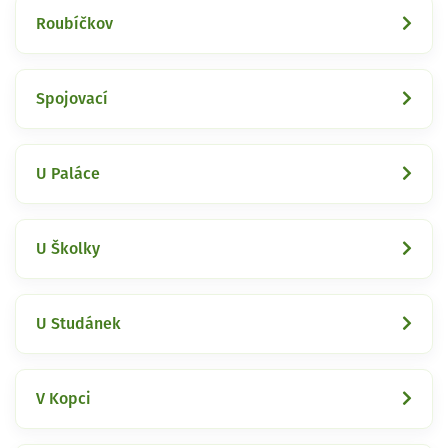
Roubíčkov
Spojovací
U Paláce
U Školky
U Studánek
V Kopci