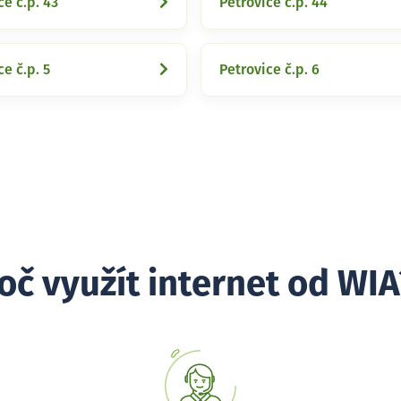
ce č.p. 43
Petrovice č.p. 44
ce č.p. 5
Petrovice č.p. 6
oč využít internet od WIA