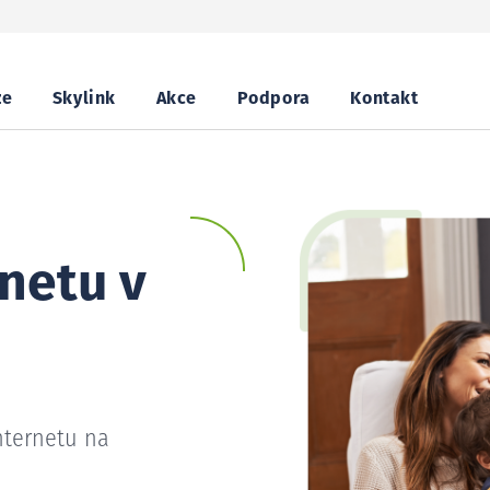
ze
Skylink
Akce
Podpora
Kontakt
netu v
nternetu na