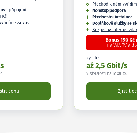
Přechod k nám vyřídím
tové připojení
Nonstop podpora
1 Kč
Přednostní instalace
vyřídíme za vás
Doplňkové služby se s
Bezpečný internet zd
Bonus 150 Kč
na WIA TV a d
Rychlost
/s
až 2,5 Gbit/s
tě.
V závislosti na lokalitě.
istit cenu
Zjistit c