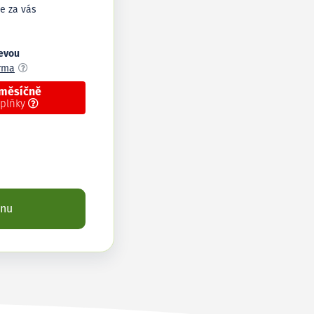
e za vás
levou
arma
 měsíčně
oplňky
enu