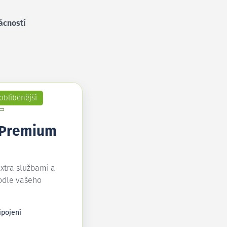
ácností
oblíbenější
 Premium
extra službami a
odle vašeho
ipojení