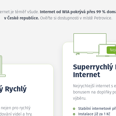
ternet je téměř všude.
Internet od WIA pokrývá přes 99 % dom
v České republice.
Ověřte si dostupnosti v místě Petrovice.
Nej
Superrychlý
Internet
Nejrychlejší internet s 
ý Rychlý
bonusem na doplňky p
výběru.
í nejen pro rychlý
Stabilní internetové př
edování videí a hry.
Instalace již za 1 Kč