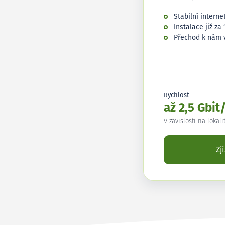
Stabilní interne
Instalace již za 
Přechod k nám 
Rychlost
až 2,5 Gbit
V závislosti na lokali
Zj