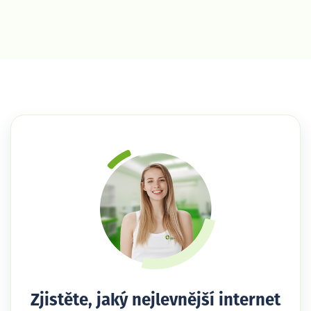
Zjistěte, jaký nejlevnější internet