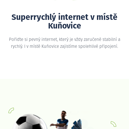
Superrychlý internet v místě
Kuňovice
Pořiďte si pevný internet, který je vždy zaručeně stabilní a
rychlý. I v místě Kuňovice zajistíme spolehlivé připojení.