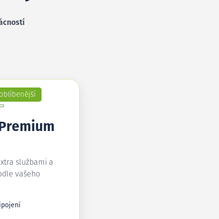
ácností
oblíbenější
 Premium
extra službami a
odle vašeho
ipojení