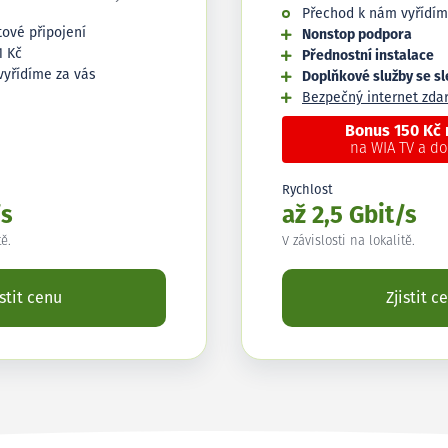
Přechod k nám vyřídím
tové připojení
Nonstop podpora
1 Kč
Přednostní instalace
vyřídíme za vás
Doplňkové služby se s
Bezpečný internet zd
Bonus 150 Kč
na WIA TV a d
Rychlost
/s
až 2,5 Gbit/s
tě.
V závislosti na lokalitě.
istit cenu
Zjistit c