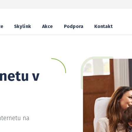
ze
Skylink
Akce
Podpora
Kontakt
netu v
nternetu na