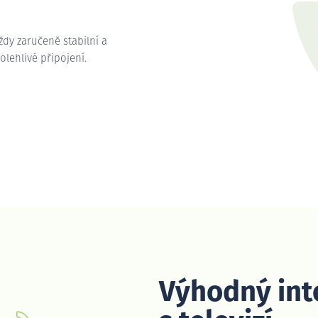
vždy zaručeně stabilní a
polehlivé připojení.
Výhodný int