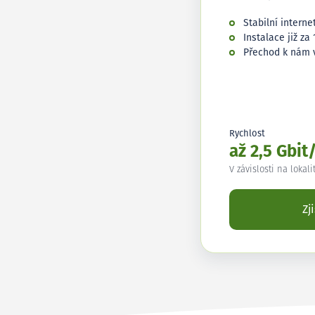
Stabilní interne
Instalace již za 
Přechod k nám 
Rychlost
až 2,5 Gbit
V závislosti na lokali
Zj