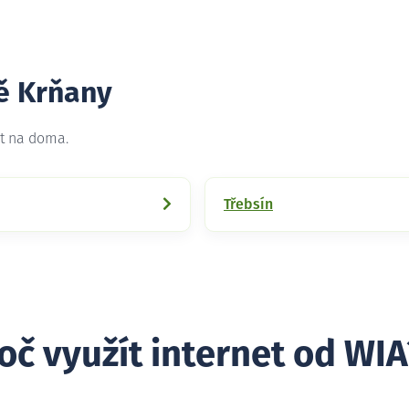
tě Krňany
et na doma.
Třebsín
oč využít internet od WIA