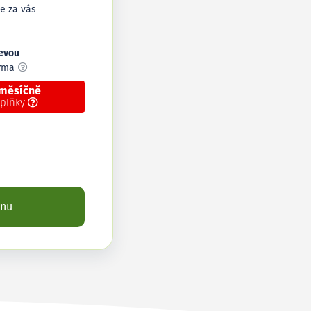
e za vás
levou
arma
 měsíčně
oplňky
enu