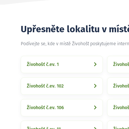
Upřesněte lokalitu v míst
Podívejte se, kde v místě Živohošť poskytujeme inter
Živohošť č.ev. 1
Živohoš
Živohošť č.ev. 102
Živohoš
Živohošť č.ev. 106
Živohoš