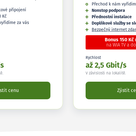
Přechod k nám vyřídím
tové připojení
Nonstop podpora
1 Kč
Přednostní instalace
vyřídíme za vás
Doplňkové služby se s
Bezpečný internet zd
Bonus 150 Kč
na WIA TV a d
Rychlost
/s
až 2,5 Gbit/s
tě.
V závislosti na lokalitě.
istit cenu
Zjistit c