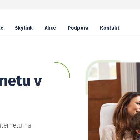
ze
Skylink
Akce
Podpora
Kontakt
netu v
nternetu na