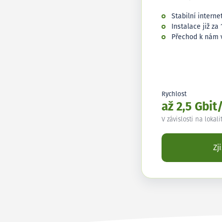
Stabilní interne
Instalace již za 
Přechod k nám 
Rychlost
až 2,5 Gbit
V závislosti na lokali
Zj