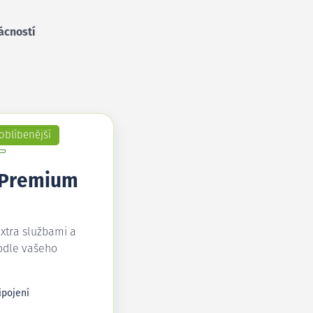
ácností
oblíbenější
 Premium
extra službami a
odle vašeho
ipojení