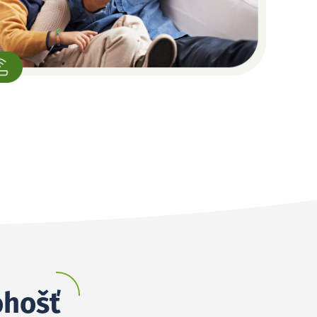
ohošť