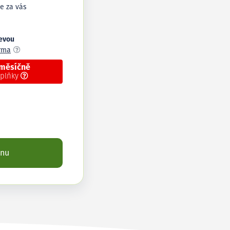
e za vás
levou
arma
 měsíčně
oplňky
enu