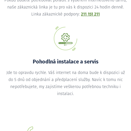
Pokud budete potřebovat poradit s výběrem internetového tarifu,
naše zákaznická linka je tu pro vás k dispozici 24 hodin denně.
Linka zákaznické podpory:
211 151 211
Pohodlná instalace a servis
Jde to opravdu rychle. Váš internet na doma bude k dispozici už
do 5 dnů od objednání a předplacení služby. Navíc k tomu nic
nepotřebujete, my zajistíme veškerou potřebnou techniku i
instalaci.