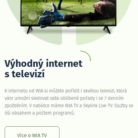
Výhodný internet
s televizí
K internetu od WIA si můžete pořídit i skvělou televizi, která
vám umožní sledovat vaše oblíbené pořady i se 7 denním
zpožděním. V nabídce máme WIA TV a Skylink Live TV. Služby se
liší obsahem a počtem programů.
Více o WIA TV