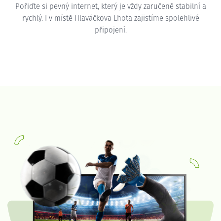
Pořiďte si pevný internet, který je vždy zaručeně stabilní a
rychlý. I v místě Hlaváčkova Lhota zajistíme spolehlivé
připojení.