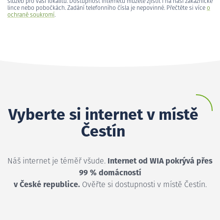
služeb pro vaši lokalitu. Dostupnost internetu můžete zjistit i na naší zákaznické
lince nebo pobočkách. Zadání telefonního čísla je nepovinné. Přečtěte si více
o
ochraně soukromí
.
Vyberte si internet v místě
Čestín
Náš internet je téměř všude.
Internet od WIA pokrývá přes
99 % domácností
v České republice.
Ověřte si dostupnosti v místě Čestín.