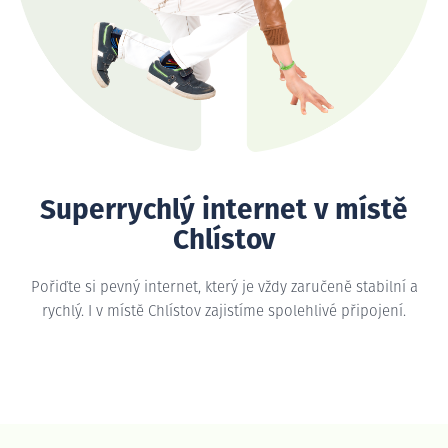
Superrychlý internet v místě
Chlístov
Pořiďte si pevný internet, který je vždy zaručeně stabilní a
rychlý. I v místě Chlístov zajistíme spolehlivé připojení.