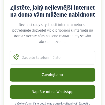
Zjistěte, jaký nejlevnější internet
na doma vám můžeme nabídnout
Nevíte si rady s rychlostí internetu nebo se
potřebujete dozvědět víc o připojení k internetu na
doma? Nechte nám na sebe kontakt a my se vám
obratem ozveme.
Zadejte telefonní číslo
Zavolejte mi
Napište mi na WhatsApp
Vaše telefonní číslo použijeme pouze k vyřízení vaší žádosti o