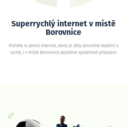
Superrychlý internet v místě
Borovnice
Pořiďte si pevný internet, který je vždy zaručeně stabilní a
rychlý. I v místě Borovnice zajistíme spolehlivé připojení.