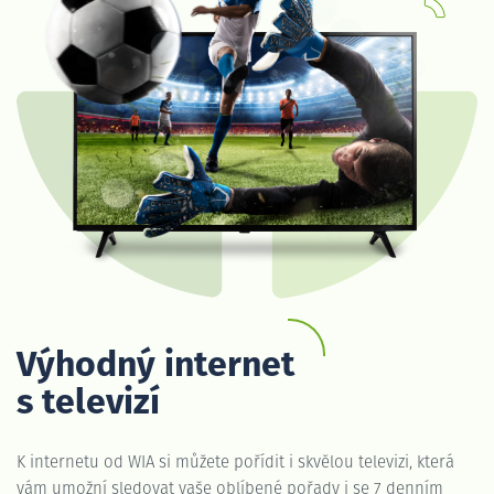
Výhodný internet
s televizí
K internetu od WIA si můžete pořídit i skvělou televizi, která
vám umožní sledovat vaše oblíbené pořady i se 7 denním