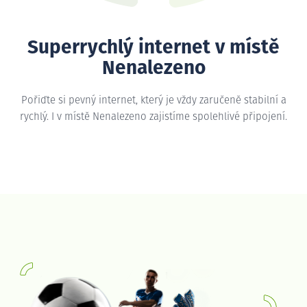
Superrychlý internet v místě
Nenalezeno
Pořiďte si pevný internet, který je vždy zaručeně stabilní a
rychlý. I v místě Nenalezeno zajistíme spolehlivé připojení.