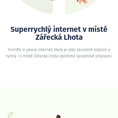
Superrychlý internet v místě
Zářecká Lhota
Pořiďte si pevný internet, který je vždy zaručeně stabilní a
rychlý. I v místě Zářecká Lhota zajistíme spolehlivé připojení.