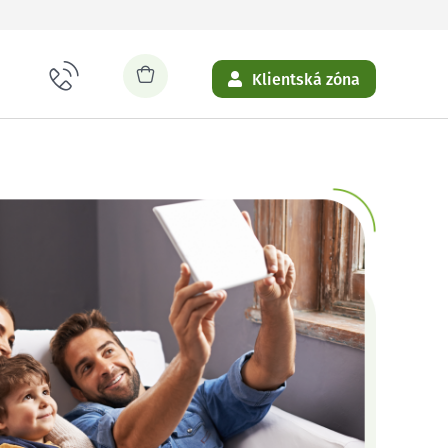
Klientská zóna