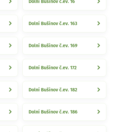
Dolní Bušínov č.ev. 16
Dolní Bušínov č.ev. 163
Dolní Bušínov č.ev. 169
Dolní Bušínov č.ev. 172
Dolní Bušínov č.ev. 182
Dolní Bušínov č.ev. 186