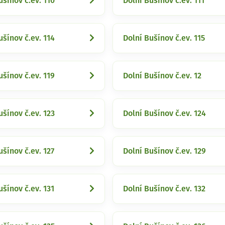
ušínov č.ev. 110
Dolní Bušínov č.ev. 111
ušínov č.ev. 114
Dolní Bušínov č.ev. 115
ušínov č.ev. 119
Dolní Bušínov č.ev. 12
ušínov č.ev. 123
Dolní Bušínov č.ev. 124
ušínov č.ev. 127
Dolní Bušínov č.ev. 129
ušínov č.ev. 131
Dolní Bušínov č.ev. 132