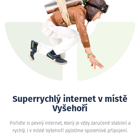
Superrychlý internet v místě
Vyšehoří
Pořiďte si pevný internet, který je vždy zaručeně stabilní a
rychlý. I v místě Vyšehoří zajistíme spolehlivé připojení.