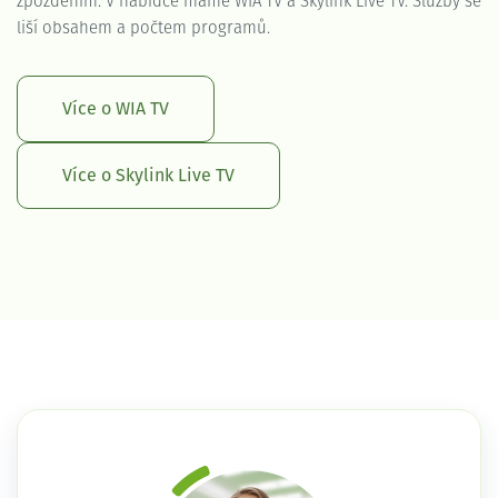
zpožděním. V nabídce máme WIA TV a Skylink Live TV. Služby se
liší obsahem a počtem programů.
Více o WIA TV
Více o Skylink Live TV