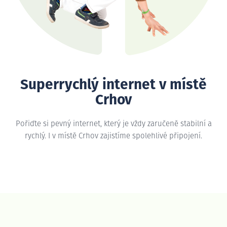
Superrychlý internet v místě
Crhov
Pořiďte si pevný internet, který je vždy zaručeně stabilní a
rychlý. I v místě Crhov zajistíme spolehlivé připojení.