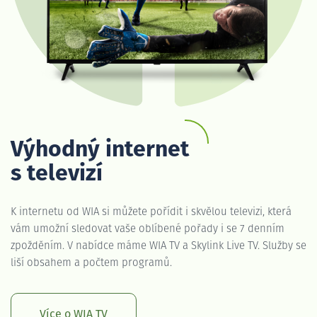
Výhodný internet
s televizí
K internetu od WIA si můžete pořídit i skvělou televizi, která
vám umožní sledovat vaše oblíbené pořady i se 7 denním
zpožděním. V nabídce máme WIA TV a Skylink Live TV. Služby se
liší obsahem a počtem programů.
Více o WIA TV