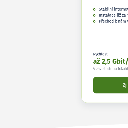
Stabilní interne
Instalace již za 
Přechod k nám 
Rychlost
až 2,5 Gbit
V závislosti na lokali
Zj