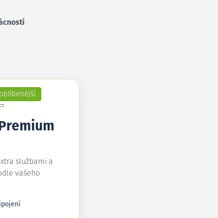
ácností
oblíbenější
 Premium
extra službami a
odle vašeho
ipojení