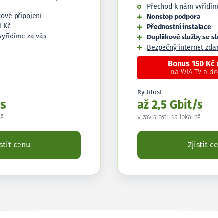
Přechod k nám vyřídím
tové připojení
Nonstop podpora
1 Kč
Přednostní instalace
vyřídíme za vás
Doplňkové služby se s
Bezpečný internet zd
Bonus 150 Kč
na WIA TV a d
Rychlost
/s
až 2,5 Gbit/s
tě.
V závislosti na lokalitě.
istit cenu
Zjistit c