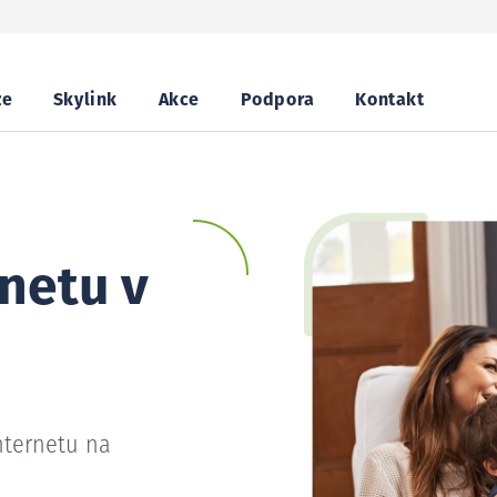
ze
Skylink
Akce
Podpora
Kontakt
netu v
nternetu na