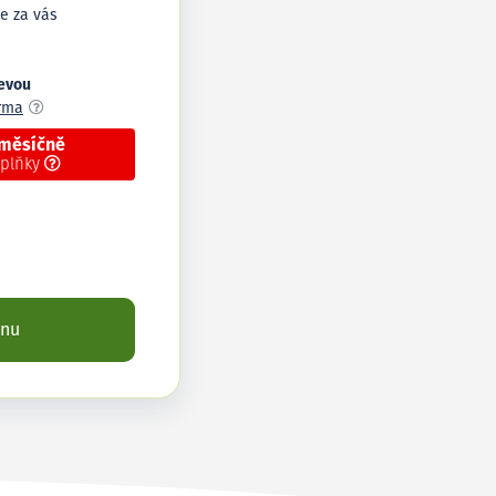
e za vás
levou
arma
 měsíčně
oplňky
enu