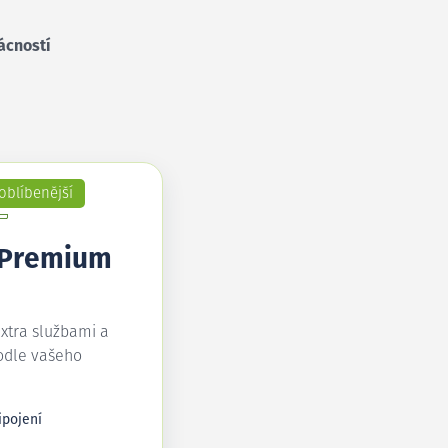
ácností
oblíbenější
 Premium
extra službami a
odle vašeho
ipojení