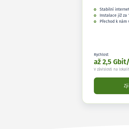
Stabilní interne
Instalace již za 
Přechod k nám 
Rychlost
až 2,5 Gbit
V závislosti na lokali
Zj