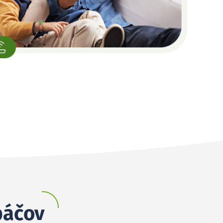
páčov