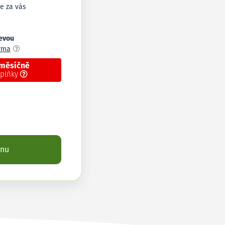
e za vás
levou
arma
 měsíčně
oplňky
enu