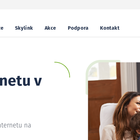
ze
Skylink
Akce
Podpora
Kontakt
netu v
nternetu na