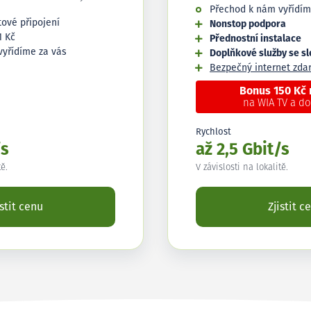
Přechod k nám vyřídím
tové připojení
Nonstop podpora
1 Kč
Přednostní instalace
vyřídíme za vás
Doplňkové služby se s
Bezpečný internet zd
Bonus 150 Kč
na WIA TV a d
Rychlost
/s
až 2,5 Gbit/s
tě.
V závislosti na lokalitě.
istit cenu
Zjistit c