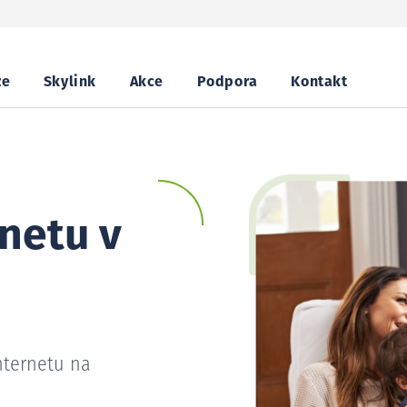
ze
Skylink
Akce
Podpora
Kontakt
netu v
nternetu na