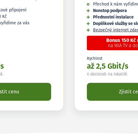
Přechod k nám vyřídím
tové připojení
Nonstop podpora
1 Kč
Přednostní instalace
vyřídíme za vás
Doplňkové služby se s
Bezpečný internet zd
Bonus 150 Kč
na WIA TV a d
Rychlost
/s
až 2,5 Gbit/s
tě.
V závislosti na lokalitě.
istit cenu
Zjistit c