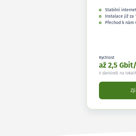
Stabilní interne
Instalace již za 
Přechod k nám 
Rychlost
až 2,5 Gbit
V závislosti na lokali
Zj