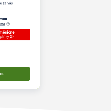
e za vás
levou
arma
 měsíčně
oplňky
enu