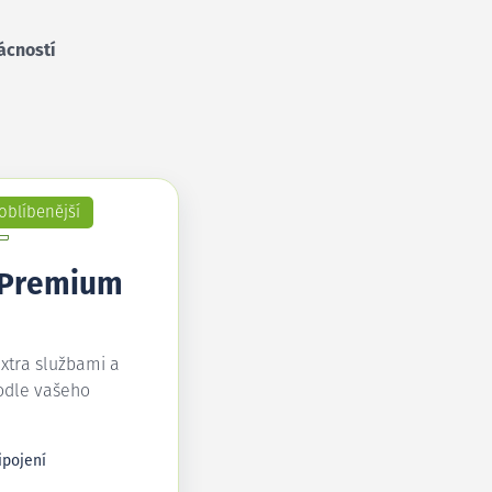
ácností
oblíbenější
 Premium
extra službami a
odle vašeho
ipojení