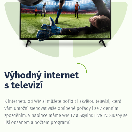
Výhodný internet
s televizí
K internetu od WIA si můžete pořídit i skvělou televizi, která
vám umožní sledovat vaše oblíbené pořady i se 7 denním
zpožděním. V nabídce máme WIA TV a Skylink Live TV. Služby se
liší obsahem a počtem programů.