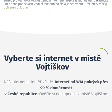
služeb pro vaši lokalitu. Dostupnost internetu můžete zjistit i na naší zákaznické
lince nebo pobočkách. Zadání telefonního čísla je nepovinné. Přečtěte si více
o
ochraně soukromí
.
Vyberte si internet v místě
Vojtíškov
Náš internet je téměř všude.
Internet od WIA pokrývá přes
99 % domácností
v České republice.
Ověřte si dostupnosti v místě Vojtíškov.