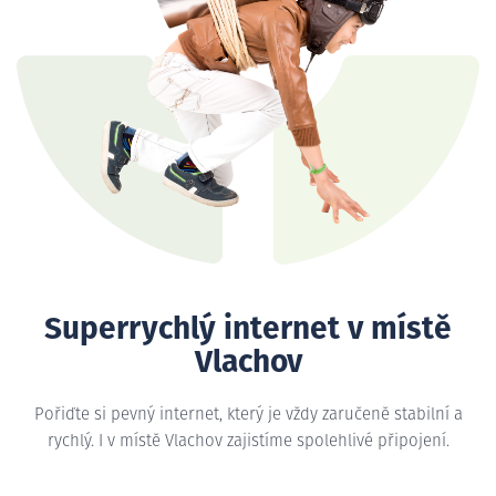
Superrychlý internet v místě
Vlachov
Pořiďte si pevný internet, který je vždy zaručeně stabilní a
rychlý. I v místě Vlachov zajistíme spolehlivé připojení.