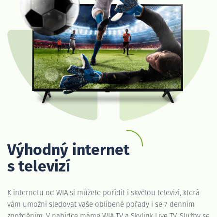
Výhodný internet
s televizí
K internetu od WIA si můžete pořídit i skvělou televizi, která
vám umožní sledovat vaše oblíbené pořady i se 7 denním
zpožděním. V nabídce máme WIA TV a Skylink Live TV. Služby se