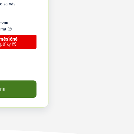
e za vás
levou
arma
 měsíčně
oplňky
enu