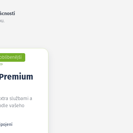
ácností
u.
oblíbenější
 Premium
extra službami a
odle vašeho
ipojení