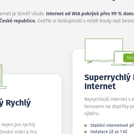
ternet je téměř všude.
Internet od WIA pokrývá přes 99 % dom
 České republice.
Ověřte si dostupnosti v místě Kouty nad Desno
Nej
Superrychlý
Internet
Nejrychlejší internet s 
ý Rychlý
bonusem na doplňky p
výběru.
í nejen pro rychlý
Stabilní internetové př
edování videí a hry.
Instalace již za 1 Kč