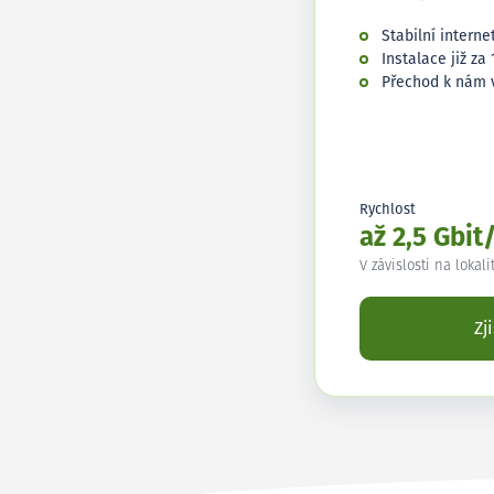
Stabilní interne
Instalace již za 
Přechod k nám 
Rychlost
až 2,5 Gbit
V závislosti na lokali
Zj