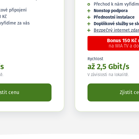
Přechod k nám vyřídím
tové připojení
Nonstop podpora
1 Kč
Přednostní instalace
vyřídíme za vás
Doplňkové služby se s
Bezpečný internet zd
Bonus 150 Kč
na WIA TV a d
Rychlost
/s
až 2,5 Gbit/s
tě.
V závislosti na lokalitě.
istit cenu
Zjistit c