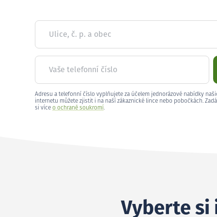
Ulice, č. p. a obec
Vaše telefonní číslo
Adresu a telefonní číslo vyplňujete za účelem jednorázové nabídky naši
internetu můžete zjistit i na naší zákaznické lince nebo pobočkách. Zadá
si více
o ochraně soukromí
.
Vyberte si