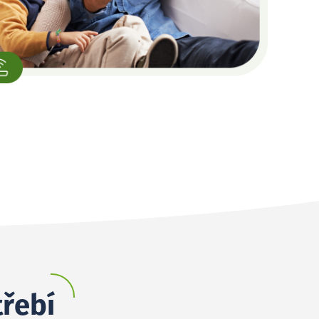
třebí