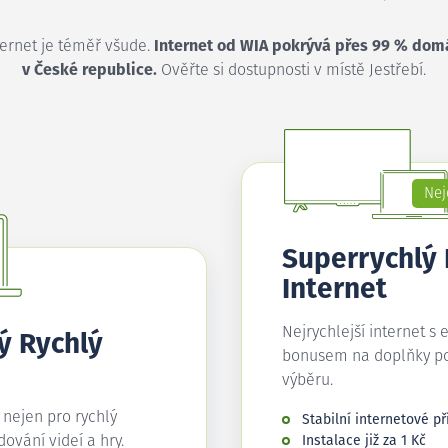
ternet je téměř všude.
Internet od WIA pokrývá přes 99 % dom
v České republice.
Ověřte si dostupnosti v místě Jestřebí.
Nej
Superrychlý
Internet
Nejrychlejší internet s 
ý Rychlý
bonusem na doplňky p
výběru.
í nejen pro rychlý
Stabilní internetové př
edování videí a hry.
Instalace již za 1 Kč