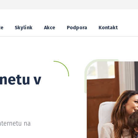
ze
Skylink
Akce
Podpora
Kontakt
netu v
nternetu na