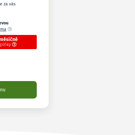
e za vás
levou
arma
 měsíčně
oplňky
enu