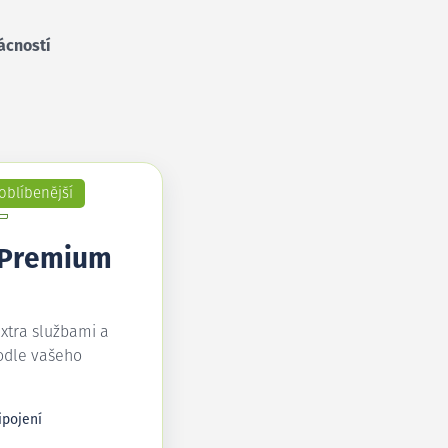
ácností
oblíbenější
 Premium
extra službami a
odle vašeho
ipojení