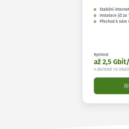
Stabilní interne
Instalace již za 
Přechod k nám 
Rychlost
až 2,5 Gbit
V závislosti na lokali
Zj