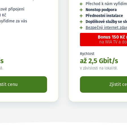
Přechod k nám vyřídím
tové připojení
Nonstop podpora
1 Kč
Přednostní instalace
vyřídíme za vás
Doplňkové služby se s
Bezpečný internet zd
Bonus 150 Kč
na WIA TV a d
Rychlost
/s
až 2,5 Gbit/s
tě.
V závislosti na lokalitě.
istit cenu
Zjistit c