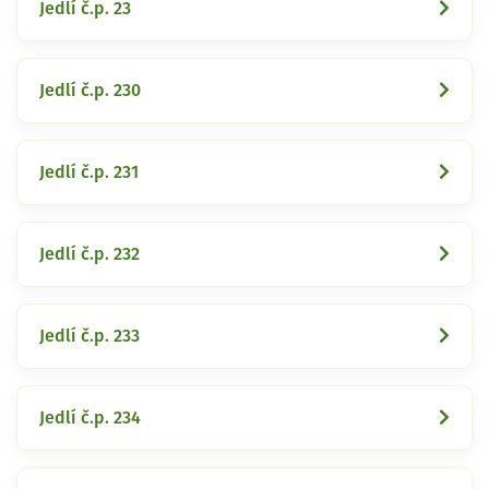
Jedlí č.p. 23
Jedlí č.p. 230
Jedlí č.p. 231
Jedlí č.p. 232
Jedlí č.p. 233
Jedlí č.p. 234