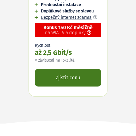
Přednostní instalace
Doplňkové služby se slevou
Bezpečný internet zdarma
Bonus 150 Kč měsíčně
na WIA TV a doplňky
Rychlost
až 2,5 Gbit/s
V závislosti na lokalitě.
Zjistit cenu