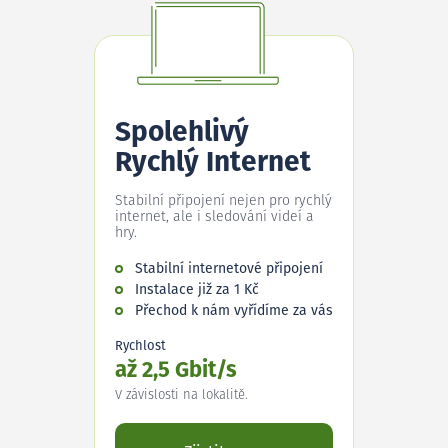
Spolehlivý
Rychlý Internet
Stabilní připojení nejen pro rychlý
internet, ale i sledování videí a
hry.
Stabilní internetové připojení
Instalace již za 1 Kč
Přechod k nám vyřídíme za vás
Rychlost
až 2,5 Gbit/s
V závislosti na lokalitě.