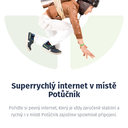
Superrychlý internet v místě
Potůčník
Pořiďte si pevný internet, který je vždy zaručeně stabilní a
rychlý. I v místě Potůčník zajistíme spolehlivé připojení.