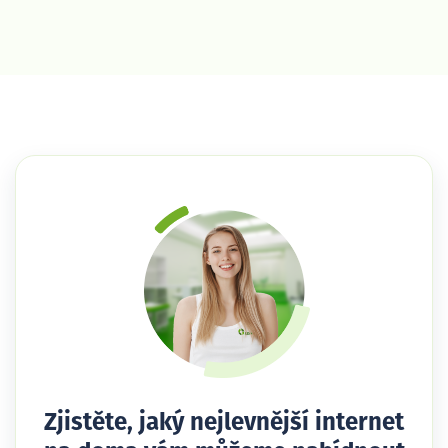
Zjistěte, jaký nejlevnější internet