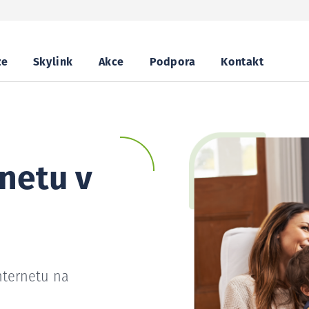
ze
Skylink
Akce
Podpora
Kontakt
netu v
nternetu na