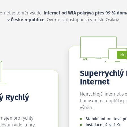
ternet je téměř všude.
Internet od WIA pokrývá přes 99 % dom
v České republice.
Ověřte si dostupnosti v místě Osikov.
Nej
Superrychlý
Internet
Nejrychlejší internet s 
ý Rychlý
bonusem na doplňky p
výběru.
í nejen pro rychlý
Stabilní internetové př
edování videí a hry.
Instalace již za 1 Kč