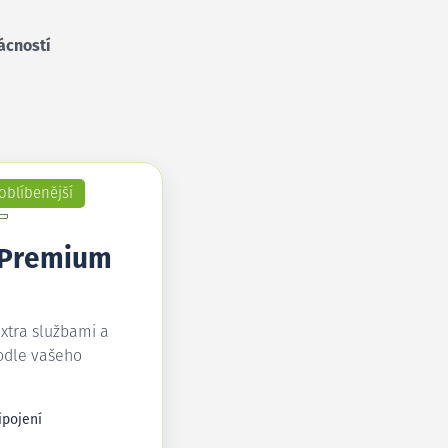
ácností
oblíbenější
 Premium
extra službami a
odle vašeho
ipojení