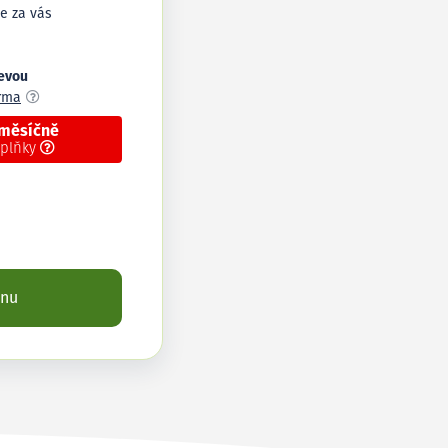
e za vás
levou
arma
 měsíčně
oplňky
enu