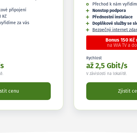
Přechod k nám vyřídím
tové připojení
Nonstop podpora
1 Kč
Přednostní instalace
vyřídíme za vás
Doplňkové služby se s
Bezpečný internet zd
Bonus 150 Kč
na WIA TV a d
Rychlost
/s
až 2,5 Gbit/s
tě.
V závislosti na lokalitě.
istit cenu
Zjistit c