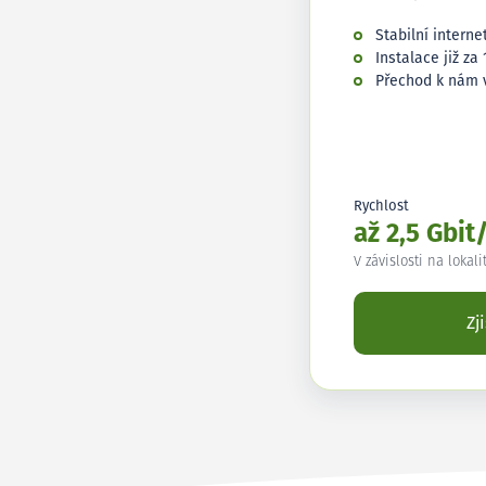
Stabilní interne
Instalace již za 
Přechod k nám 
Rychlost
až 2,5 Gbit
V závislosti na lokali
Zj