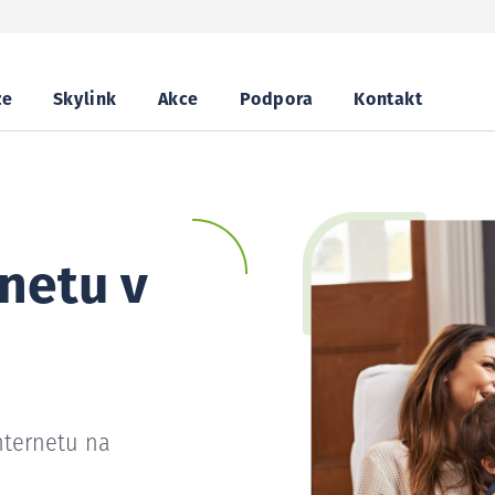
ze
Skylink
Akce
Podpora
Kontakt
netu v
nternetu na