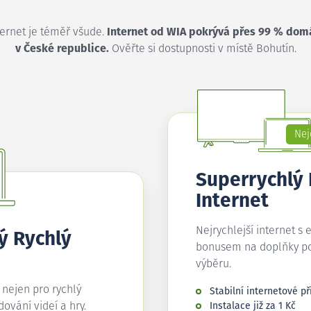
ternet je téměř všude.
Internet od WIA pokrývá přes 99 % dom
v České republice.
Ověřte si dostupnosti v místě Bohutín.
Nej
Superrychlý
Internet
Nejrychlejší internet s 
ý Rychlý
bonusem na doplňky p
výběru.
í nejen pro rychlý
Stabilní internetové př
edování videí a hry.
Instalace již za 1 Kč