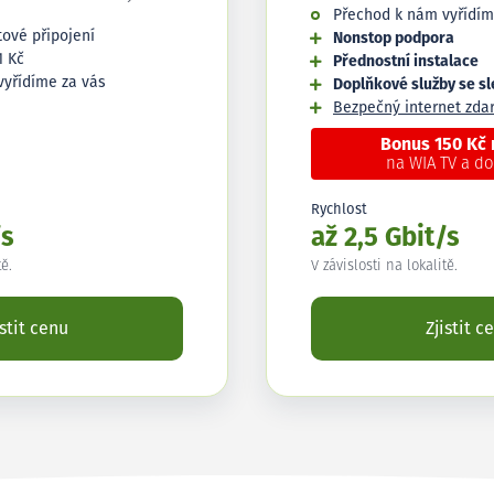
Přechod k nám vyřídím
tové připojení
Nonstop podpora
1 Kč
Přednostní instalace
vyřídíme za vás
Doplňkové služby se s
Bezpečný internet zd
Bonus 150 Kč
na WIA TV a d
Rychlost
/s
až 2,5 Gbit/s
tě.
V závislosti na lokalitě.
istit cenu
Zjistit c