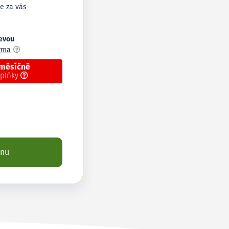
e za vás
levou
arma
 měsíčně
oplňky
enu