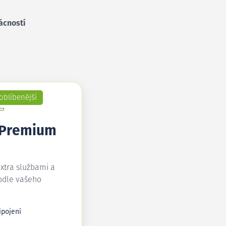
ácností
oblíbenější
 Premium
extra službami a
odle vašeho
ipojení