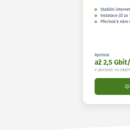
Stabilní interne
Instalace již za 
Přechod k nám 
Rychlost
až 2,5 Gbit
V závislosti na lokali
Zj